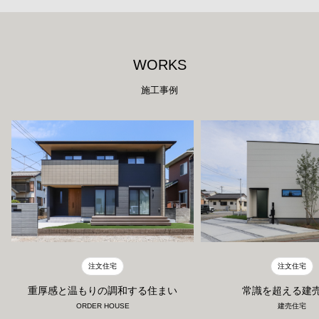
W
O
R
K
S
施工事例
注文住宅
注文住宅
重厚感と温もりの調和する住まい
常識を超える建
ORDER HOUSE
建売住宅