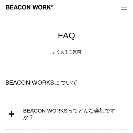
F
A
Q
よ
く
あ
る
ご
質
問
BEACON WORKSについて
BEACON WORKSってどんな会社です
か？