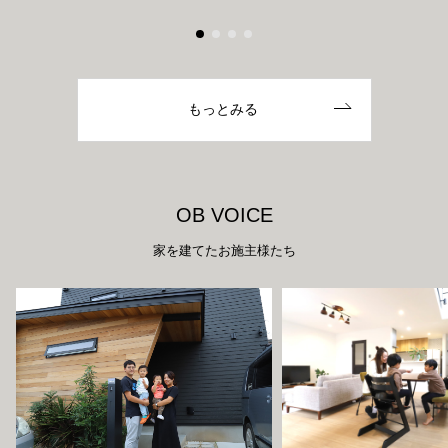
もっとみる
O
B
V
O
I
C
E
家を建てたお施主様たち