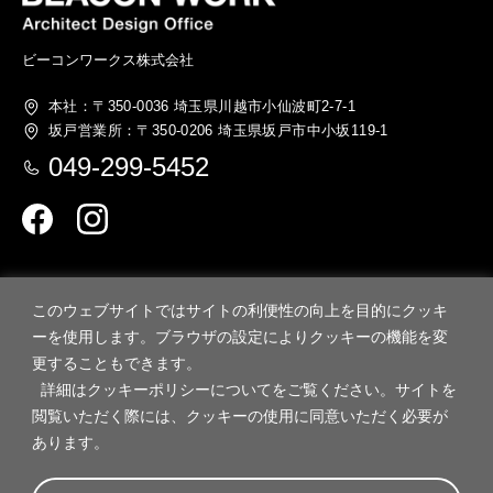
ビーコンワークス株式会社
本社：〒350-0036
埼玉県川越市小仙波町2-7-1
坂戸営業所：〒350-0206
埼玉県坂戸市中小坂119-1
049-299-5452
このウェブサイトではサイトの利便性の向上を目的にクッキ
ーを使用します。ブラウザの設定によりクッキーの機能を変
更することもできます。
詳細はクッキーポリシーについてをご覧ください。サイトを
閲覧いただく際には、クッキーの使用に同意いただく必要が
Copyright © BEACON WORKS株式会社 All Rights Reserved.
あります。
来場予約