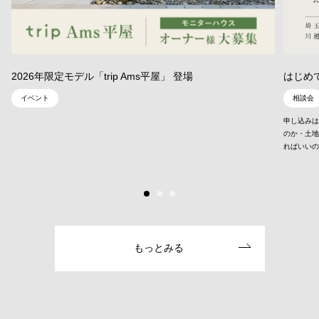
2026年限定モデル「trip Ams平屋」 登場
はじめ
イベント
相談会
申し込みは
のか・土
ればいいの
もっとみる