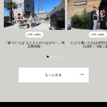
LIFE LABEL
LIFE LABEL
『家づくりは“人と人とのつながり”』-埼
たどり着いたのはSPECI
玉県W様-
CUBE！-S様ご
もっとみる