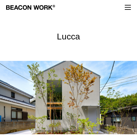
L
u
c
c
a