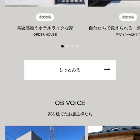
注文住宅
注文住宅
自分たちで変えられる「
高級感漂うホテルライクな家
デザイン分譲住
ORDER HOUSE
もっとみる
O
B
V
O
I
C
E
家を建てたお施主様たち