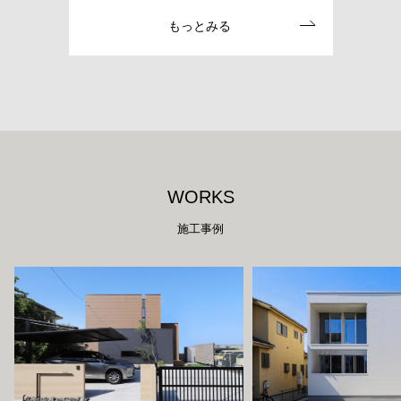
もっとみる
W
O
R
K
S
施工事例