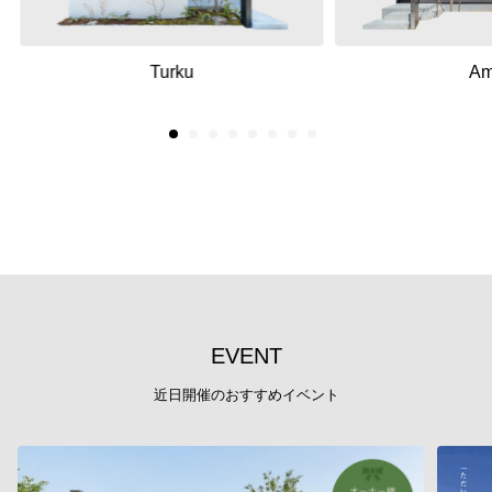
Am
Turku
E
V
E
N
T
近日開催のおすすめイベント