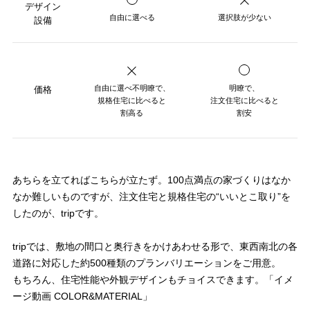
デザイン
自由に選べる
選択肢が少ない
設備
自由に選べ不明瞭で、
明瞭で、
価格
規格住宅に比べると
注文住宅に比べると
割高る
割安
あちらを立てればこちらが立たず。100点満点の家づくりはなか
なか難しいものですが、
注文住宅と規格住宅の“いいとこ取り”を
したのが、tripです。
tripでは、敷地の間口と奥行きをかけあわせる形で、東西南北の各
道路に対応した約500種類のプランバリエーションをご用意。
もちろん、住宅性能や外観デザインもチョイスできます。「イメ
ージ動画 COLOR&MATERIAL」