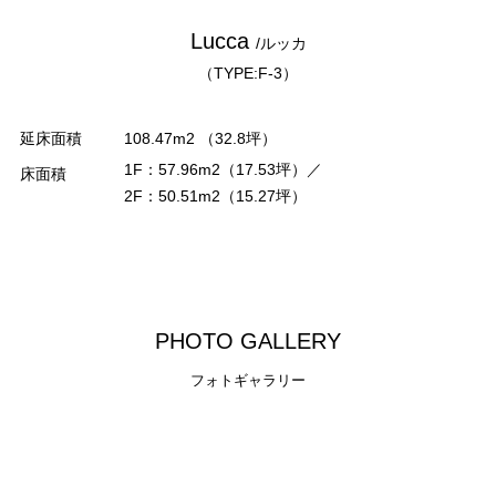
Lucca
/ルッカ
（TYPE:F-3）
延床面積
108.47m2 （32.8坪）
1F：57.96m2（17.53坪）／
床面積
2F：50.51m2（15.27坪）
P
H
O
T
O
G
A
L
L
E
R
Y
フォトギャラリー