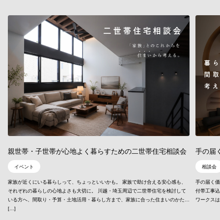
親世帯・子世帯が心地よく暮らすための二世帯住宅相談会
手の届
イベント
相談会
家族が近くにいる暮らしって、ちょっといいかも。 家族で助け合える安心感も、
手の届く価格
それぞれの暮らしの心地よさも大切に。 川越・埼玉周辺で二世帯住宅を検討して
付帯工事込
いる方へ、間取り・予算・土地活用・暮らし方まで、家族に合った住まいのかた
[…]