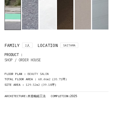
FAMILY
LOCATION
2
SAITAMA
人
PRODUCT :
SHOP / ORDER HOUSE
FLOOR PLAN :
BEAUTY SALON
TOTAL FLOOR AREA :
68.46m2（20.71
）
坪
SITE AREA :
129.52m2（39.18
）
坪
ARCHITECTURE:
COMPLETION:
木造軸組工法
2025