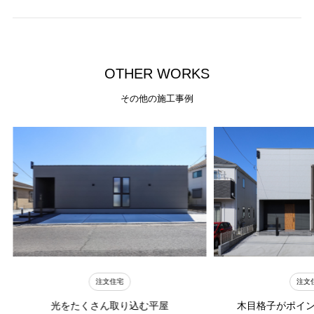
O
T
H
E
R
W
O
R
K
S
その他の施工事例
注文住宅
注文
光をたくさん取り込む平屋
木目格子がポイ