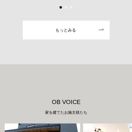
もっとみる
O
B
V
O
I
C
E
家を建てたお施主様たち