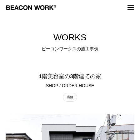
W
O
R
K
S
ビ
ー
コ
ン
ワ
ー
ク
ス
の
施
工
事
例
1階美容室の3階建ての家
SHOP / ORDER HOUSE
店舗