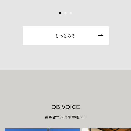
もっとみる
O
B
V
O
I
C
E
家を建てたお施主様たち