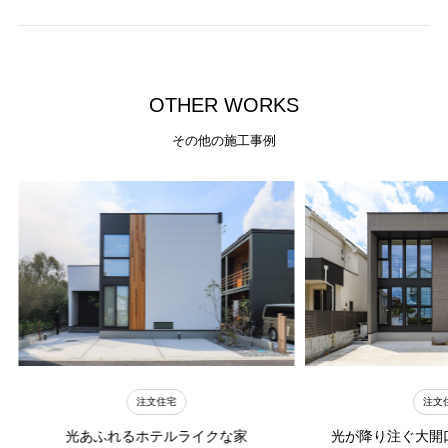
O
T
H
E
R
W
O
R
K
S
その他の施工事例
注文住宅
注文
光あふれるホテルライクな家
光が降り注ぐ大開