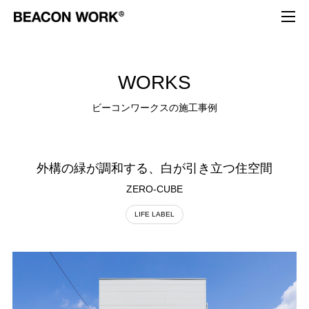
W
O
R
K
S
ビ
ー
コ
ン
ワ
ー
ク
ス
の
施
工
事
例
外構の緑が調和する、白が引き立つ住空間
ZERO-CUBE
LIFE LABEL