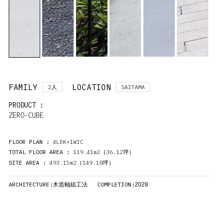
FAMILY
LOCATION
2
SAITAMA
人
PRODUCT :
ZERO-CUBE
FLOOR PLAN :
4LDK+1WIC
TOTAL FLOOR AREA :
119.41m2（36.12
）
坪
SITE AREA :
493.15m2（149.18
）
坪
ARCHITECTURE:
COMPLETION:
木造軸組工法
2028