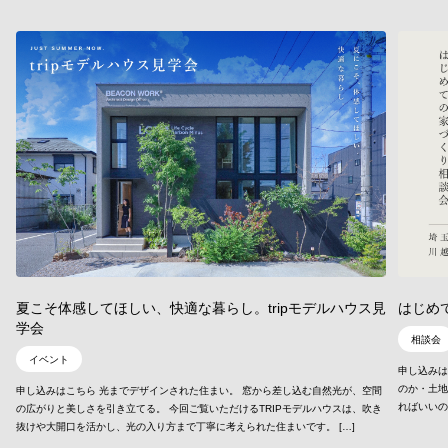
夏こそ体感してほしい、快適な暮らし。tripモデルハウス見
はじめ
学会
相談会
イベント
申し込みは
のか・土
申し込みはこちら 光までデザインされた住まい。 窓から差し込む自然光が、空間
ればいいの
の広がりと美しさを引き立てる。 今回ご覧いただけるTRIPモデルハウスは、吹き
抜けや大開口を活かし、光の入り方まで丁寧に考えられた住まいです。 […]