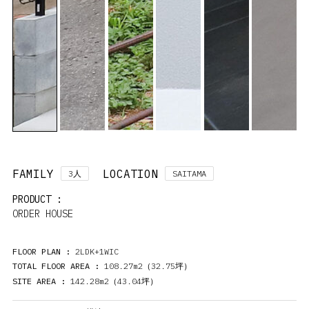
FAMILY
LOCATION
3
SAITAMA
人
PRODUCT :
ORDER HOUSE
FLOOR PLAN :
2LDK+1WIC
TOTAL FLOOR AREA :
108.27m2（32.75
）
坪
SITE AREA :
142.28m2（43.04
）
坪