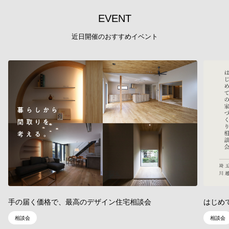
E
V
E
N
T
近日開催のおすすめイベント
手の届く価格で、最高のデザイン住宅相談会
はじめ
相談会
相談会