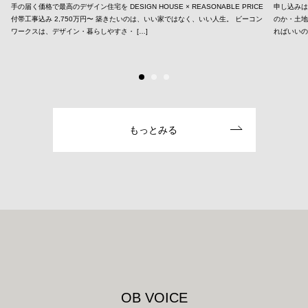
手の届く価格で最高のデザイン住宅を DESIGN HOUSE × REASONABLE PRICE
申し込みは
付帯工事込み 2,750万円〜 築きたいのは、いい家ではなく、いい人生。 ビーコン
のか・土
ワークスは、デザイン・暮らしやすさ・ […]
ればいいの
もっとみる
O
B
V
O
I
C
E