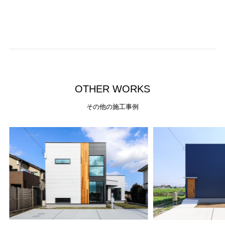
O
T
H
E
R
W
O
R
K
S
その他の施工事例