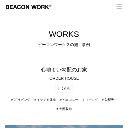
W
O
R
K
S
ビ
ー
コ
ン
ワ
ー
ク
ス
の
施
工
事
例
心地よい勾配のお家
ORDER HOUSE
注文住宅
2Fリビング
イケてる外構
バルコニー
リビング
勾配天井
土間収納