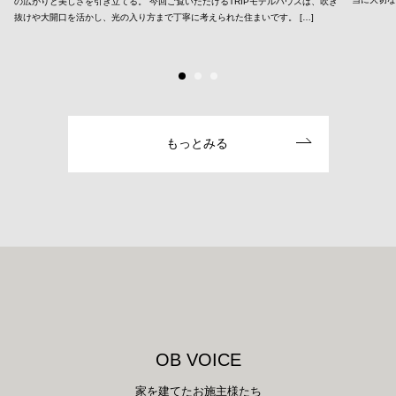
の広がりと美しさを引き立てる。 今回ご覧いただけるTRIPモデルハウスは、吹き
抜けや大開口を活かし、光の入り方まで丁寧に考えられた住まいです。 […]
もっとみる
O
B
V
O
I
C
E
家を建てたお施主様たち