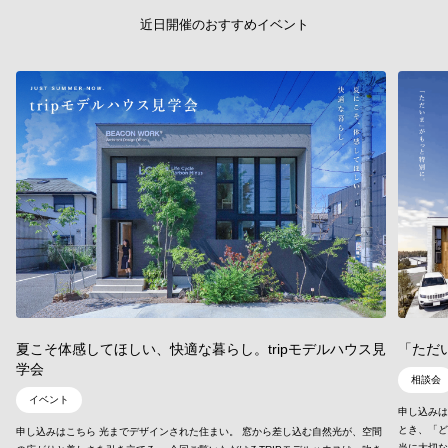
近日開催のおすすめイベント
夏こそ体感してほしい、快適な暮らし。tripモデルハウス見
「ただ
学会
相談会
イベント
申し込みは
とき、「ど
申し込みはこちら 光までデザインされた住まい。 窓から差し込む自然光が、空間
当に大切な