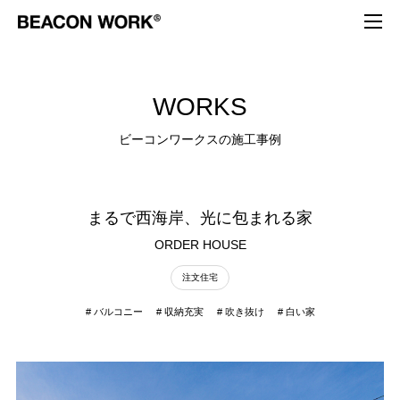
W
O
R
K
S
ビ
ー
コ
ン
ワ
ー
ク
ス
の
施
工
事
例
まるで西海岸、光に包まれる家
ORDER HOUSE
注文住宅
バルコニー
収納充実
吹き抜け
白い家