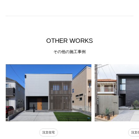
O
T
H
E
R
W
O
R
K
S
その他の施工事例
注文住宅
注文