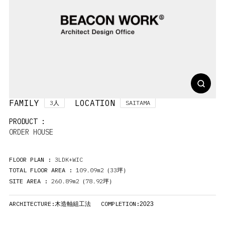
FAMILY
LOCATION
3
SAITAMA
人
PRODUCT :
ORDER HOUSE
FLOOR PLAN :
3LDK+WIC
TOTAL FLOOR AREA :
109.09m2（33
）
坪
SITE AREA :
260.89m2（78.92
）
坪
ARCHITECTURE:
COMPLETION:
木造軸組工法
2023