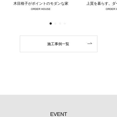
木目格子がポイントのモダンな家
上質を暮らす。ダ
ORDER HOUSE
ORDER 
施工事例一覧
E
V
E
N
T