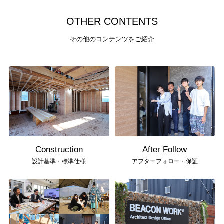
O
T
H
E
R
C
O
N
T
E
N
T
S
その他のコンテンツをご紹介
Construction
After Follow
設計基準・標準仕様
アフターフォロー・保証