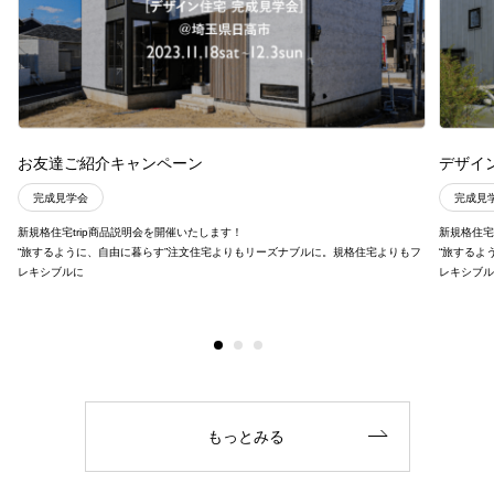
お友達ご紹介キャンペーン
デザイ
完成見学会
完成見
新規格住宅trip商品説明会を開催いたします！
新規格住宅
“旅するように、自由に暮らす”注文住宅よりもリーズナブルに。規格住宅よりもフ
“旅するよ
レキシブルに
レキシブ
もっとみる