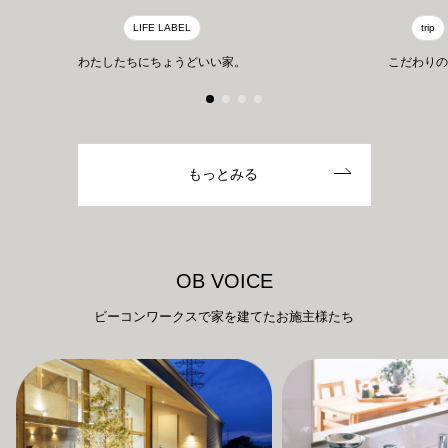
LIFE LABEL
trip
わたしたちにちょうどいい家。
こだわりの
もっとみる
O
B
V
O
I
C
E
ビーコンワークスで家を建てたお施主様たち