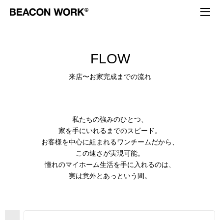
F
L
O
W
来
店
〜
お
家
完
成
ま
で
の
流
れ
私たちの強みのひとつ、
家を手にいれるまでのスピード。
お客様を中心に組まれるワンチームだから、
この速さが実現可能。
憧れのマイホーム生活を手に入れるのは、
実は意外とあっという間。