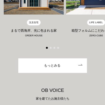
注文住宅
LIFE LABEL
まるで西海岸、光に包まれる家
箱型フォルムにこだわ
ORDER HOUSE
ZERO-CUBE
もっとみる
O
B
V
O
I
C
E
家を建てたお施主様たち