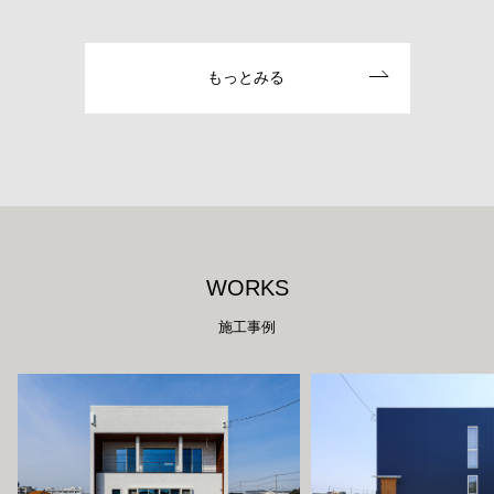
もっとみる
W
O
R
K
S
施工事例