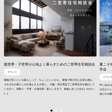
夏こそ
親世帯・子世帯が心地よく暮らすための二世帯住宅相談会
学会
イベント
イベン
家族が近くにいる暮らしって、ちょっといいかも。 家族で助け合える安心感も、
それぞれの暮らしの心地よさも大切に。 川越・埼玉周辺で二世帯住宅を検討して
申し込みは
いる方へ、間取り・予算・土地活用・暮らし方まで、家族に合った住まいのかた
の広がりと
[…]