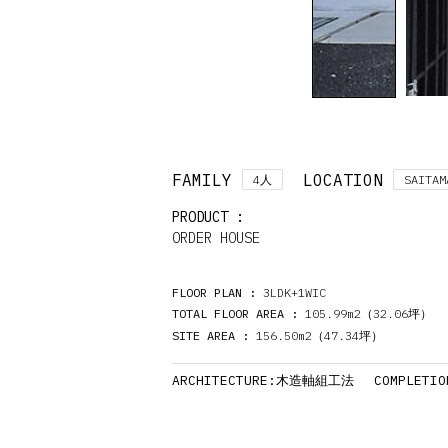
FAMILY
LOCATION
4
SAITAM
人
PRODUCT :
ORDER HOUSE
FLOOR PLAN :
3LDK+1WIC
TOTAL FLOOR AREA :
105.99m2（32.06
）
坪
SITE AREA :
156.50m2（47.34
）
坪
ARCHITECTURE:
COMPLETIO
木造軸組工法