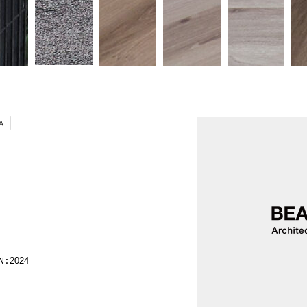
A
N:
2024