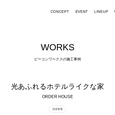
CONCEPT
EVENT
LINEUP
W
O
R
K
S
ビ
ー
コ
ン
ワ
ー
ク
ス
の
施
工
事
例
光あふれるホテルライクな家
ORDER HOUSE
注文住宅