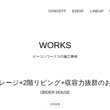
CONCEPT
EVENT
LINEUP
W
O
R
K
S
ビ
ー
コ
ン
ワ
ー
ク
ス
の
施
工
事
例
レージ+2階リビング+収容力抜群の
ORDER HOUSE
注文住宅