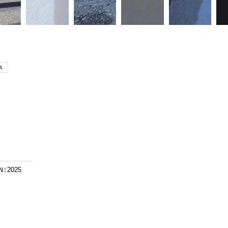
A
N:
2025