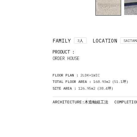
FAMILY
LOCATION
3
SAITAM
人
PRODUCT :
ORDER HOUSE
FLOOR PLAN :
2LDK+1WIC
TOTAL FLOOR AREA :
168.93m2（51.1
）
坪
SITE AREA :
126.95m2（38.4
）
坪
ARCHITECTURE:
COMPLETIO
木造軸組工法