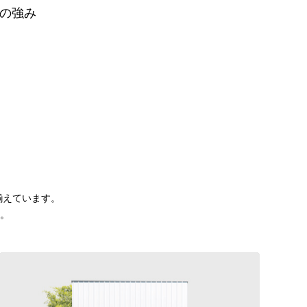
の強み
揃えています。
。