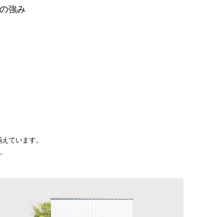
の強み
揃えています。
。