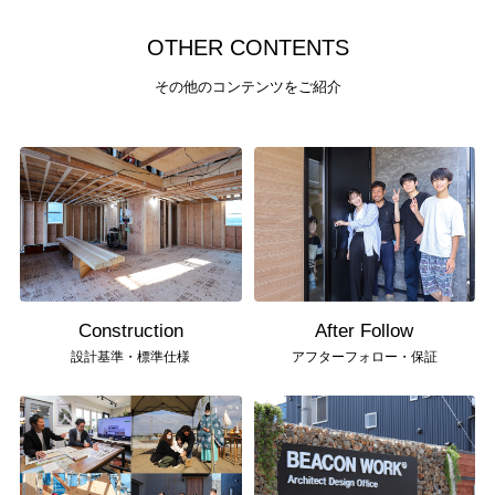
O
T
H
E
R
C
O
N
T
E
N
T
S
その他のコンテンツをご紹介
Construction
After Follow
設計基準・標準仕様
アフターフォロー・保証