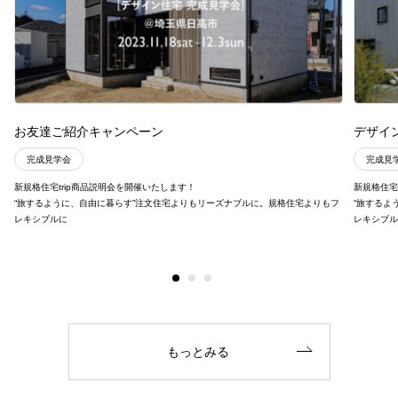
お友達ご紹介キャンペーン
デザイ
完成見学会
完成見
新規格住宅trip商品説明会を開催いたします！
新規格住宅
“旅するように、自由に暮らす”注文住宅よりもリーズナブルに。規格住宅よりもフ
“旅するよ
レキシブルに
レキシブ
もっとみる