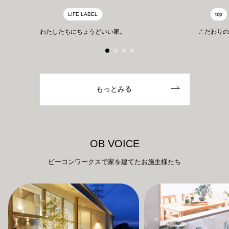
LIFE LABEL
trip
わたしたちにちょうどいい家。
こだわりの
もっとみる
O
B
V
O
I
C
E
ビーコンワークスで家を建てたお施主様たち