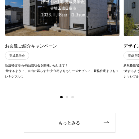
お友達ご紹介キャンペーン
デザイ
完成見学会
完成見
新規格住宅trip商品説明会を開催いたします！
新規格住宅
“旅するように、自由に暮らす”注文住宅よりもリーズナブルに。規格住宅よりもフ
“旅するよ
レキシブルに
レキシブ
もっとみる