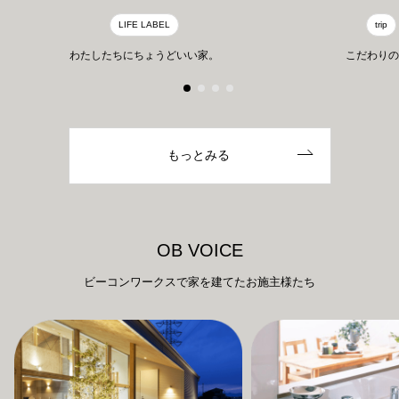
LIFE LABEL
trip
わたしたちにちょうどいい家。
こだわりの
もっとみる
O
B
V
O
I
C
E
ビーコンワークスで家を建てたお施主様たち