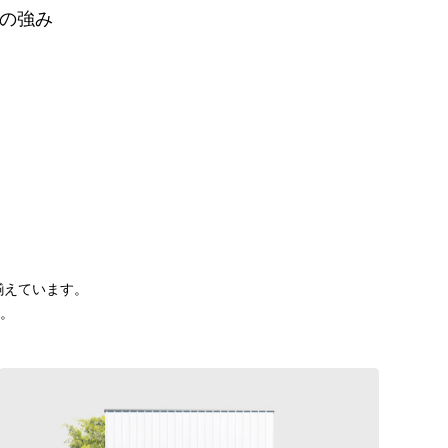
の強み
揃えています。
。