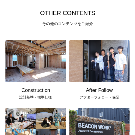
O
T
H
E
R
C
O
N
T
E
N
T
S
その他のコンテンツをご紹介
Construction
After Follow
設計基準・標準仕様
アフターフォロー・保証