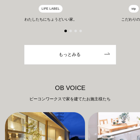
LIFE LABEL
trip
わたしたちにちょうどいい家。
こだわりの
もっとみる
O
B
V
O
I
C
E
ビーコンワークスで家を建てたお施主様たち