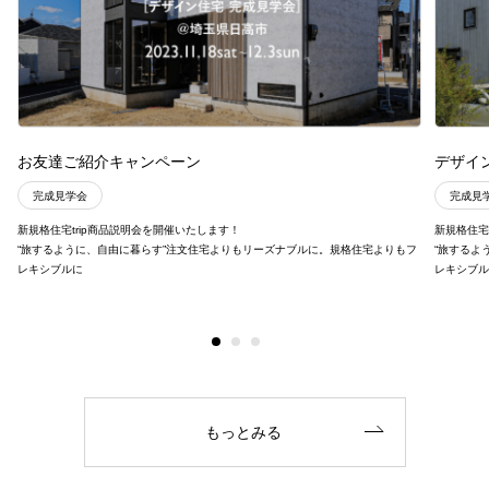
お友達ご紹介キャンペーン
デザイ
完成見学会
完成見
新規格住宅trip商品説明会を開催いたします！
新規格住宅
“旅するように、自由に暮らす”注文住宅よりもリーズナブルに。規格住宅よりもフ
“旅するよ
レキシブルに
レキシブ
もっとみる