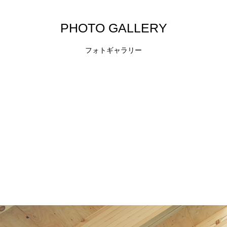
P
H
O
T
O
G
A
L
L
E
R
Y
フォトギャラリー